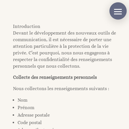
Panneau de gestion des cookies
Qui suis-je
Prestations
Introduction
Devant le développement des nouveaux outils de
Prendre rendez-vous
communication, il est nécessaire de porter une
attention particulière à la protection de la vie
Livre d’or
privée. C’est pourquoi, nous nous engageons à
respecter la confidentialité des renseignements
Avantages de la visio
personnels que nous collectons.
Collecte des renseignements personnels
Tests en ligne
Nous collectons les renseignements suivants :
Actualités
Nom
Ebook
Prénom
Adresse postale
Contact
Code postal